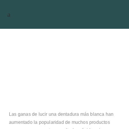
Blanqueamiento dental
profesional vs. productos
caseros: diferencias y riesgos
Las ganas de lucir una dentadura más blanca han
aumentado la popularidad de muchos productos