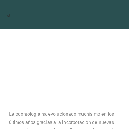
Láser dental: una tecnología
eficaz que mejora el confort del
paciente
La odontología ha evolucionado muchísimo en los
últimos años gracias a la incorporación de nuevas