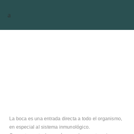
Lo que tus encías pueden
revelar sobre tu sistema
inmunológico
La boca es una entrada directa a todo el organismo,
en especial al sistema inmunológico.